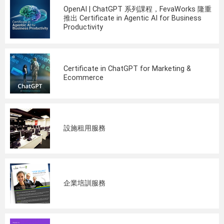
OpenAI | ChatGPT 系列課程，FevaWorks 隆重
推出 Certificate in Agentic AI for Business
Productivity
Certificate in ChatGPT for Marketing &
Ecommerce
設施租用服務
企業培訓服務