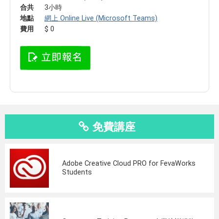
合共
3小時
地點
網上 Online Live (Microsoft Teams)
費用
$ 0
免費講座
Adobe Creative Cloud PRO for FevaWorks
Students