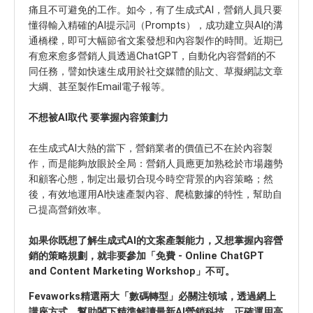
痛且不可避免的工作。如今，有了生成式AI，營銷人員只要
懂得輸入精確的AI提示詞（Prompts），成功建立與AI的溝
通橋樑，即可大幅節省文案發想和內容製作的時間。近期已
有愈來愈多營銷人員透過ChatGPT，自動化內容營銷的不
同任務，譬如快速生成用於社交媒體的貼文、草擬網誌文章
大綱、甚至製作Email電子報等。
不想被AI取代 要掌握內容策劃力
在生成式AI大熱的當下，營銷業者的價值已不在於內容製
作，而是能夠放眼於全局：營銷人員應更加熟稔於市場趨勢
和顧客心態，制定出最切合現今時空背景的內容策略；然
後，有效地運用AI快速產製內容、爬梳數據的特性，幫助自
己提高營銷效率。
如果你既想了解生成式AI的文案產製能力，又想掌握內容營
銷的策略規劃，就非要參加「免費 - Online ChatGPT
and Content Marketing Workshop」不可。
Fevaworks精選兩大「數碼轉型」必關注領域，透過網上
講座方式，幫助閣下精準解讀最新AI營銷科技，正確運用高