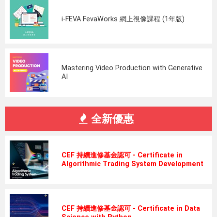
i-FEVA FevaWorks 網上視像課程 (1年版)
Mastering Video Production with Generative
AI
全新優惠
CEF 持續進修基金認可 - Certificate in
Algorithmic Trading System Development
CEF 持續進修基金認可 - Certificate in Data