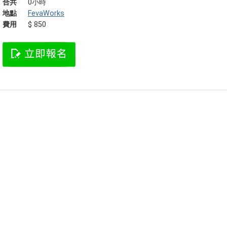
合共
0小時
地點
FevaWorks
費用
$ 850