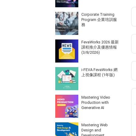
Corporate Training
Program 企業培訓服
務
FevaWorks 2026 最新
課程推介及優惠情報
(3/8/2026)
i-FEVA FevaWorks 網
上視像課程 (1年版)
Mastering Video
Production with
Generative AI
Mastering Web
Design and
Development