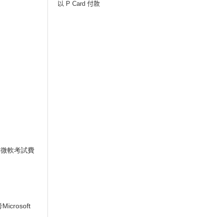
以 P Card
付款
，微軟考試費
rosoft