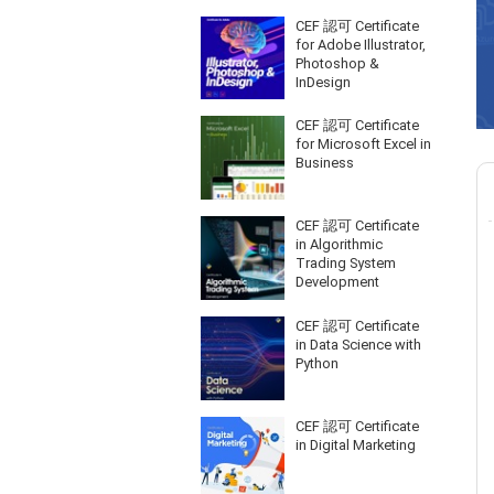
CEF 認可 Certificate
for Adobe Illustrator,
Photoshop &
InDesign
CEF 認可 Certificate
for Microsoft Excel in
Business
CEF 認可 Certificate
in Algorithmic
Trading System
Development
CEF 認可 Certificate
in Data Science with
Python
CEF 認可 Certificate
in Digital Marketing