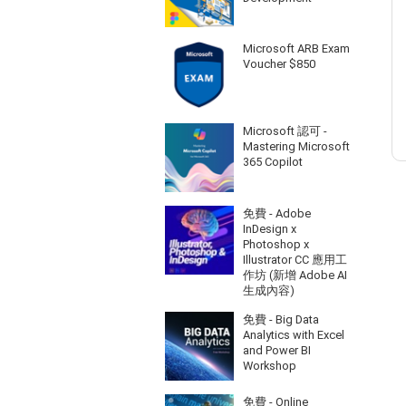
Microsoft ARB Exam
Voucher $850
Microsoft 認可 -
Mastering Microsoft
365 Copilot
免費 - Adobe
InDesign x
Photoshop x
Illustrator CC 應用工
作坊 (新增 Adobe AI
生成內容)
免費 - Big Data
Analytics with Excel
and Power BI
Workshop
免費 - Online