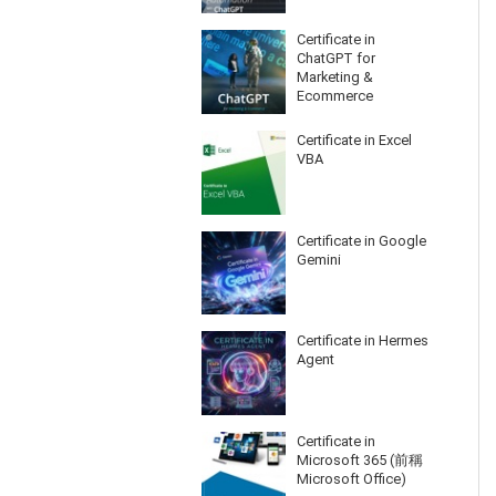
Certificate in
ChatGPT for
Marketing &
Ecommerce
Certificate in Excel
VBA
Certificate in Google
Gemini
Certificate in Hermes
Agent
Certificate in
Microsoft 365 (前稱
Microsoft Office)