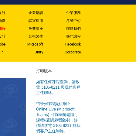
設計
企業培訓
企業服務
攝影
課室租用
考試中心
課程
免費講座
聯絡我們
設計
影視製作
熱門課程
obe
Microsoft
Facebook
GPT
Unity
Corporate
打印版本
如有任何課程查詢，請致
電 3106-8211 與我們客戶
主任聯絡。
**部份課程提供網上
Online Live (Microsoft
Teams)上課(民航處認可
課程/攝影課程除外)，詳
情請致電 3106-8211 與我
們客戶主任聯絡。