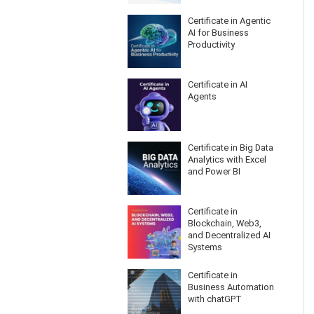
Certificate in Agentic
AI for Business
Productivity
Certificate in AI
Agents
Certificate in Big Data
Analytics with Excel
and Power BI
Certificate in
Blockchain, Web3,
and Decentralized AI
Systems
Certificate in
Business Automation
with chatGPT