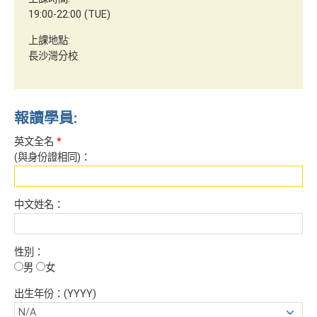
19:00-22:00 (TUE)
上課地點:
長沙灣分校
報讀學員:
英文全名
*
(與身份證相同)：
中文姓名：
性別：
男
女
出生年份：(YYYY)