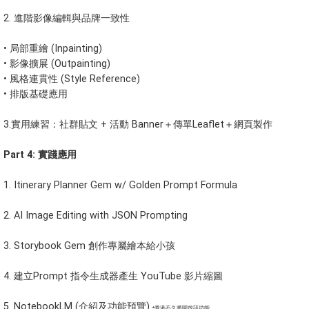
2. 進階影像編輯與品牌一致性
•
局部重繪 (Inpainting)
•
影像擴展 (Outpainting)
•
風格連貫性 (Style Reference)
•
排版基礎應用
3.實用練習：社群貼文 + 活動 Banner＋傳單Leaflet＋網頁製作
Part 4: 實踐應用
1.
Itinerary Planner Gem w/ Golden Prompt Formula
2.
AI Image Editing with JSON Prompting
3.
Storybook Gem 創作專屬繪本給小孩
4.
建立Prompt 指令生成器產生 YouTube 影片縮圖
5.
NotebookLM (介紹及功能預覽)
*香港不久將開放該功能