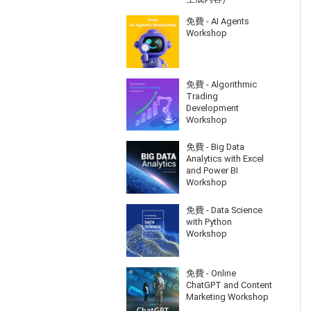
免費 - AI Agents
Workshop
免費 - Algorithmic
Trading
Development
Workshop
免費 - Big Data
Analytics with Excel
and Power BI
Workshop
免費 - Data Science
with Python
Workshop
免費 - Online
ChatGPT and Content
Marketing Workshop