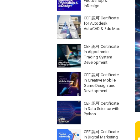
Photoshop &
InDesign
CEF 認可 Certificate
for Autodesk
AutoCAD & 3ds Max
CEF 認可 Certificate
in Algorithmic
Trading System
Development
CEF 認可 Certificate
in Creative Mobile
Game Design and
Development
CEF 認可 Certificate
in Data Science with
Python
CEF 認可 Certificate
in Digital Marketing