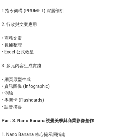
1.指令架構 (PROMPT) 深層剖析
2. 行政與文案應用
•
商務文案
•
數據整理
•
Excel 公式救星
3. 多元內容生成實踐
•
網頁原型生成
•
資訊圖像 (Infographic)
•
測驗
•
學習卡 (Flashcards)
•
語音摘要
Part 3: Nano Banana視覺美學與商業影像創作
1. Nano Banana 核心提示詞指南