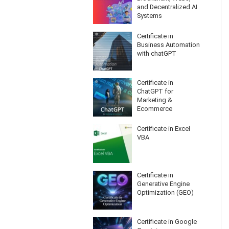
and Decentralized AI
Systems
Certificate in
Business Automation
with chatGPT
Certificate in
ChatGPT for
Marketing &
Ecommerce
Certificate in Excel
VBA
Certificate in
Generative Engine
Optimization (GEO)
Certificate in Google