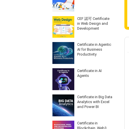
CEF 認可 Certificate
in Web Design and
Development
Certificate in Agentic
AI for Business
Productivity
Certificate in AI
Agents
Certificate in Big Data
Analytics with Excel
and Power BI
Certificate in
Blockchain, Web3,