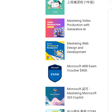
上視像課程 (1年版)
Mastering Video
Production with
Generative AI
Mastering Web
Design and
Development
Microsoft ARB Exam
Voucher $850
Microsoft 認可 -
Mastering Microsoft
365 Copilot
中小學生暑期 STEM