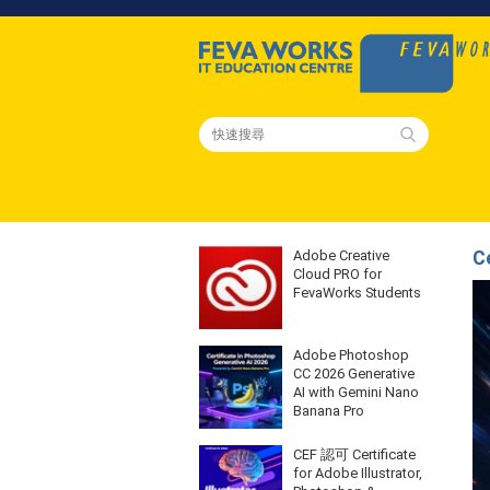
Adobe Creative
C
Cloud PRO for
FevaWorks Students
Adobe Photoshop
CC 2026 Generative
AI with Gemini Nano
Banana Pro
CEF 認可 Certificate
for Adobe Illustrator,