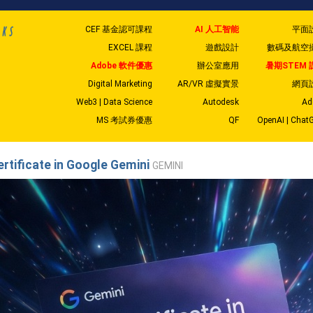
CEF 基金認可課程
AI 人工智能
平面
EXCEL 課程
遊戲設計
數碼及航空
Adobe 軟件優惠
辦公室應用
暑期STEM 
Digital Marketing
AR/VR 虛擬實景
網頁
Web3 | Data Science
Autodesk
Ad
MS 考試券優惠
QF
OpenAI | Chat
ertificate in Google Gemini
GEMINI