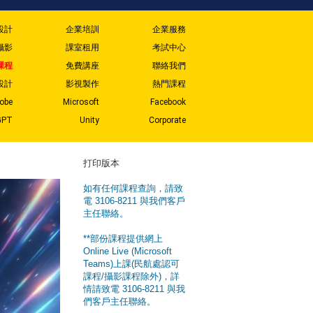
設計
企業培訓
企業服務
攝影
課室租用
考試中心
課程
免費講座
聯絡我們
設計
影視製作
熱門課程
obe
Microsoft
Facebook
GPT
Unity
Corporate
打印版本
如有任何課程查詢，請致
電 3106-8211 與我們客戶
主任聯絡。
**部份課程提供網上
Online Live (Microsoft
Teams)上課(民航處認可
課程/攝影課程除外)，詳
情請致電 3106-8211 與我
們客戶主任聯絡。