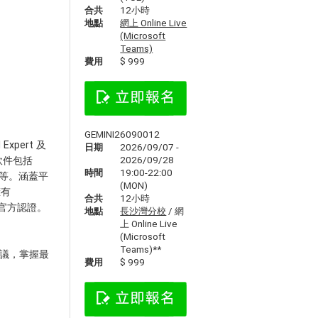
合共
12小時
地點
網上 Online Live
(Microsoft
Teams)
費用
$ 999
GEMINI26090012
xpert 及
日期
2026/09/07 -
2026/09/28
應用軟件包括
時間
19:00-22:00
troom等。涵蓋平
(MON)
擁有
合共
12小時
list 官方認證。
地點
長沙灣分校
/ 網
上 Online Live
(Microsoft
Teams)**
大型會議，掌握最
費用
$ 999