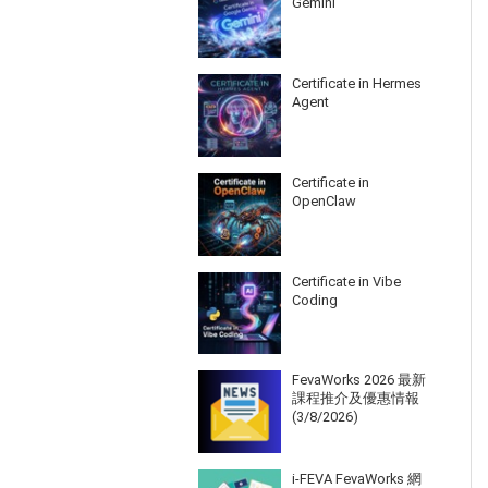
Gemini
Certificate in Hermes
Agent
Certificate in
OpenClaw
Certificate in Vibe
Coding
FevaWorks 2026 最新
課程推介及優惠情報
(3/8/2026)
i-FEVA FevaWorks 網