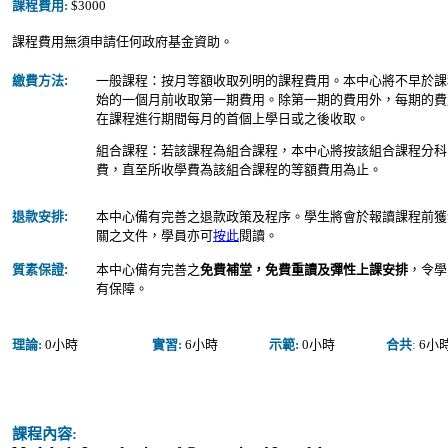
課程費用:
$3000
課程費用無須申請任何政府基金資助。
繳費方法:
一般課程：按月等額收取列明的課程費用。本中心將不早於課
始的一個月前收取第一期費用。除第一期的費用外，每期的費
在課程進行期間每月的首個上學日或之後收取。
組合課程：若該課程為組合課程，本中心將按該組合課程分科
費，直至所收學費為該組合課程的等額費用為止。
退款安排:
本中心備有完善之退款政策及程序。學生將會於報讀課程前獲
關之文件，學員亦可
按此
閱讀。
質素保證:
本中心備有完善之
免費補堂，免費重讀及彈性上課安排
，令學
有保障。
理論:
0小時
實習:
6小時
示範:
0小時
合共
:
6小
課程內容: