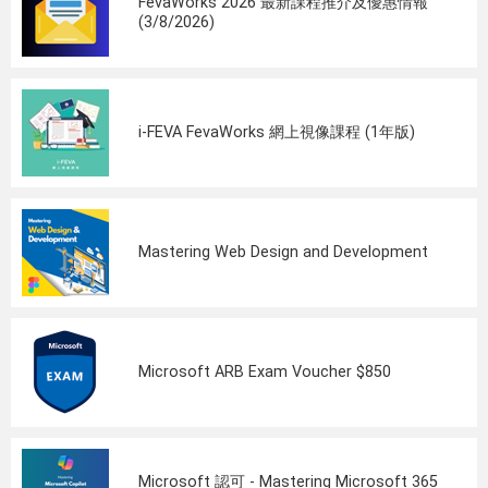
FevaWorks 2026 最新課程推介及優惠情報
(3/8/2026)
i-FEVA FevaWorks 網上視像課程 (1年版)
Mastering Web Design and Development
Microsoft ARB Exam Voucher $850
Microsoft 認可 - Mastering Microsoft 365