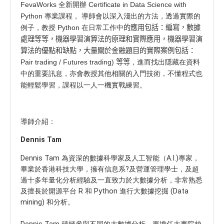
FevaWorks 全新開辦 Certificate in Data Science with
Python 專業課程， 導師會以深入淺出的方法，透過實際的
例子，教授 Python 在日常工作中
的應用包括：編寫，數據
處理等等，機器學習演算法的原理和實際應用，機器學習演
算法的優點和缺點，大量關於金融題目的實際案例包括：
P
air trading /
F
utures trading) 等等
，進而找出隱藏在資料
中的重要訊息，亦會教授其他相關的入門技術，不懂程式也
能輕鬆學習，課程以一人一機實戰練習。
導師介紹：
Dennis Tam
Dennis Tam 為資深的數據科學家及人工智能（A.I.)專家，
畢業於香港科技大學，擁有信息系?及營運管理學士，及超
過十多年量化分析經驗及一直致力於大數據分析，非常熟悉
及擅長於開源平台 R 和 Python 進行大數據挖掘 (Data
mining) 和分析。