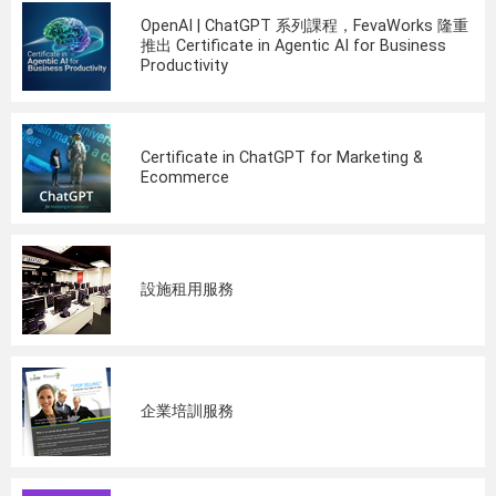
OpenAI | ChatGPT 系列課程，FevaWorks 隆重
推出 Certificate in Agentic AI for Business
Productivity
Certificate in ChatGPT for Marketing &
Ecommerce
設施租用服務
企業培訓服務