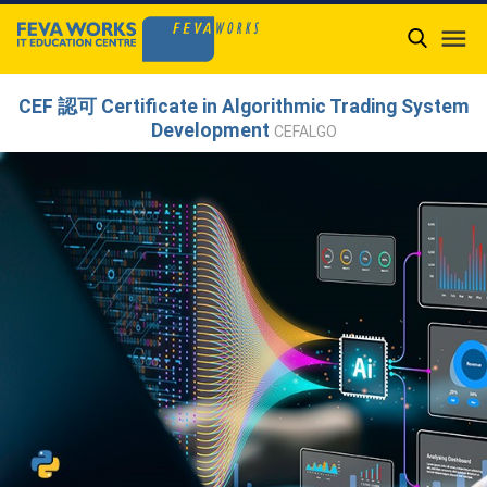

CEF 認可 Certificate in Algorithmic Trading System
Development
CEFALGO