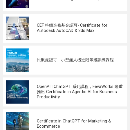
CEF 持續進修基金認可- Certificate for
Autodesk AutoCAD & 3ds Max
民航處認可 - 小型無人機進階等級訓練課程
OpenAI | ChatGPT 系列課程，FevaWorks 隆重
推出 Certificate in Agentic AI for Business
Productivity
Certificate in ChatGPT for Marketing &
Ecommerce