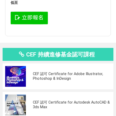
低至
CEF 持續進修基金認可課程
CEF 認可 Certificate for Adobe Illustrator,
Photoshop & InDesign
CEF 認可 Certificate for Autodesk AutoCAD &
3ds Max