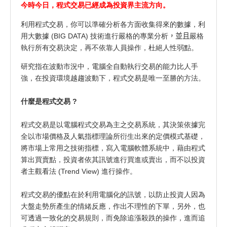
今時今日，程式交易已經成為投資界主流方向。
利用程式交易，你可以準確分析各方面收集得來的數據，利
用大數據 (BIG DATA) 技術進行嚴格的專業分析
，並且
嚴格
執行所有交易決定，再不依靠人員操作，杜絕人性弱點。
研究指在波動市況中，電腦全自動執行交易的能力比人手
強，在投資環境越趨波動下，程式交易是唯一至勝的方法。
什麼是程式交易 ?
程式交易是以電腦程式交易為主之交易系統，其決策依據完
全以市場價格及人氣指標理論所衍生出來的定價模式基礎，
將市場上常用之技術指標，寫入電腦軟體系統中，藉由程式
算出買賣點，投資者依其訊號進行買進或賣出，而不以投資
者主觀看法 (Trend View) 進行操作。
程式交易的優點在於利用電腦化的訊號，以防止投資人因為
大盤走勢所產生的情緒反應，作出不理性的下單，另外，也
可透過一致化的交易規則，而免除追漲殺跌的操作，進而追