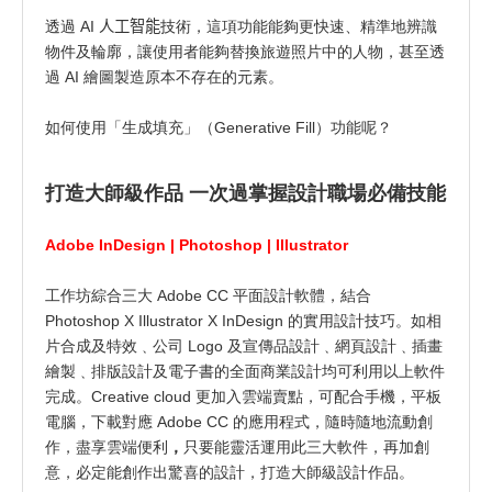
透過 AI
人工智能
技術，這項功能能夠更快速、精準地辨識
物件及輪廓，讓使用者能夠替換旅遊照片中的人物，甚至透
過 AI 繪圖製造原本不存在的元素。
如何使用「生成填充」（Generative Fill）功能呢？
打造大師級作品 一次過掌握設計職場必備技能
Adobe InDesign | Photoshop | Illustrator
工作坊綜合三大 Adobe CC 平面設計軟體，結合
Photoshop X Illustrator X InDesign 的實用設計技巧。如相
片合成及特效﹑公司 Logo 及宣傳品設計﹑網頁設計﹑插畫
繪製﹑排版設計及電子書的全面商業設計均可利用以上軟件
完成。Creative cloud 更加入雲端賣點，可配合手機，平板
電腦，下載對應 Adobe CC 的應用程式，隨時隨地流動創
作，盡享雲端便利
，
只要能靈活運用此三大軟件，再加創
意，必定能創作出驚喜的設計，打造大師級設計作品。