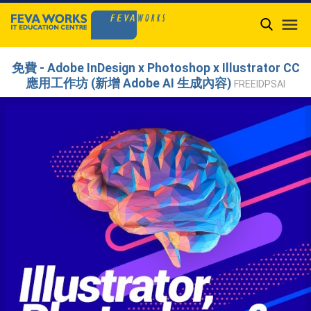

免費 - Adobe InDesign x Photoshop x Illustrator CC
應用工作坊 (新增 Adobe AI 生成內容)
FREEIDPSAI