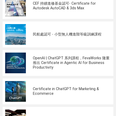
CEF 持續進修基金認可- Certificate for
Autodesk AutoCAD & 3ds Max
民航處認可 - 小型無人機進階等級訓練課程
OpenAI | ChatGPT 系列課程，FevaWorks 隆重
推出 Certificate in Agentic AI for Business
Productivity
Certificate in ChatGPT for Marketing &
Ecommerce