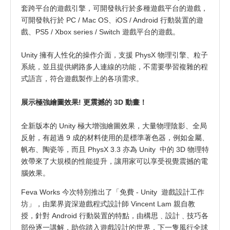
套跨平台的遊戲引擎，可開發執行於多種遊戲平台的遊戲，
可開發執行於 PC / Mac OS、iOS / Android 行動裝置的遊
戲、PS5 / Xbox series / Switch 遊戲平台的遊戲。
Unity 擁有人性化的操作介面，支援 PhysX 物理引擎、粒子
系統，並且提供網路多人連線的功能，不需要學習複雜的程
式語言，符合遊戲製作上的各項需求。
展示極強繪圖效果! 更震撼的 3D 動畫！
全新版本的 Unity 極大增強繪圖效果，大量物理陰影、全局
反射，有超過 9 成的材料使用的是標準著色器，例如金屬、
帆布、陶瓷等，而且 PhysX 3.3 亦為 Unity 中的 3D 物理特
效帶來了大規模的性能提升，讓用家可以享受視覺震撼的電
腦效果。
Feva Works 今次特別推出了「免費 - Unity 遊戲設計工作
坊」，由業界資深遊戲程式設計師 Vincent Lam 親自教
授，針對 Android 行動裝置的特點，由構思﹑設計﹑技巧各
部份逐一講解，助你踏入遊戲設計的世界，下一隻風行全球