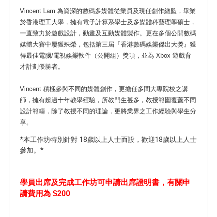
Vincent Lam 為資深的數碼多媒體從業員及現任創作總監，畢業
於香港理工大學，擁有電子計算系學士及多媒體科藝理學碩士，
一直致力於遊戲設計，動畫及互動媒體製作。更在多個公開數碼
媒體大賽中屢獲殊榮，包括第三屆『香港數碼娛樂傑出大獎』獲
得最佳電腦/電視娛樂軟件（公開組）獎項，並為 Xbox 遊戲育
才計劃優勝者。
Vincent 積極參與不同的媒體創作，更擔任多間大專院校之講
師，擁有超過十年教學經驗，所教門生甚多，教授範圍覆蓋不同
設計範疇，除了教授不同的理論，更將業界之工作經驗與學生分
享。
*本工作坊特別針對 18歲以上人士而設，歡迎18歲以上人士
參加。*
學員出席及完成工作坊可申請出席證明書，有關申
請費用為 $200