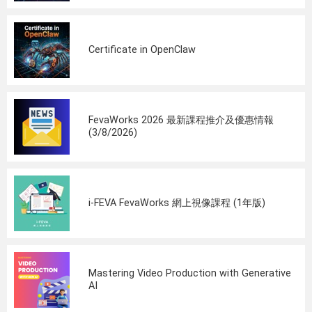
Certificate in OpenClaw
FevaWorks 2026 最新課程推介及優惠情報
(3/8/2026)
i-FEVA FevaWorks 網上視像課程 (1年版)
Mastering Video Production with Generative
AI