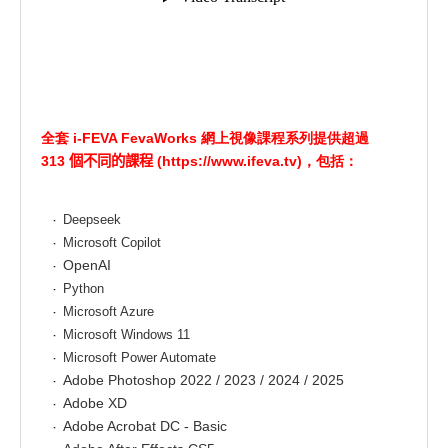
全套 i-FEVA FevaWorks 網上視像課程系列提供超過
313
個不同的課程 (https://www.ifeva.tv)
，包括：
Deepseek
Microsoft Copilot
OpenAI
Python
Microsoft Azure
Microsoft Windows 11
Microsoft Power Automate
Adobe Photoshop 2022 / 2023 / 2024 / 2025
Adobe XD
Adobe Acrobat DC - Basic