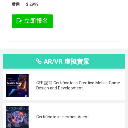
費用
$ 2999
AR/VR 虛擬實景
CEF 認可 Certificate in Creative Mobile Game
Design and Development
Certificate in Hermes Agent