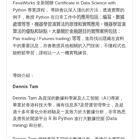
FevaWorks 全新開辦 Certificate in Data Science with
Python 專業課程， 導師會以深入淺出的方法，透過實際的
例子，教授 Python 在日常工作中
的應用包括：編寫，數據
處理等等，機器學習演算法的原理和實際應用，機器學習演
算法的優點和缺點，大量關於金融題目的實際案例包括：
P
air trading /
F
utures trading) 等等
，進而找出隱藏在資料
中的重要訊息，亦會教授其他相關的入門技術，不懂程式也
能輕鬆學習，課程以一人一機實戰練習。
導師介紹：
Dennis Tam
Dennis Tam 為資深的數據科學家及人工智能（A.I.)專家，
畢業於香港科技大學，擁有信息系?及營運管理學士，及超
過十多年量化分析經驗及一直致力於大數據分析，非常熟悉
及擅長於開源平台 R 和 Python 進行大數據挖掘 (Data
mining) 和分析。