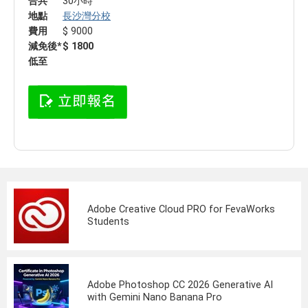
合共
30小時
地點
長沙灣分校
費用
$ 9000
減免後*
$ 1800
低至
Adobe Creative Cloud PRO for FevaWorks
Students
Adobe Photoshop CC 2026 Generative AI
with Gemini Nano Banana Pro