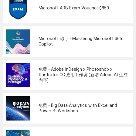
Microsoft ARB Exam Voucher $850
Microsoft 認可 - Mastering Microsoft 365
Copilot
免費 - Adobe InDesign x Photoshop x
Illustrator CC 應用工作坊 (新增 Adobe AI 生成
內容)
免費 - Big Data Analytics with Excel and
Power BI Workshop