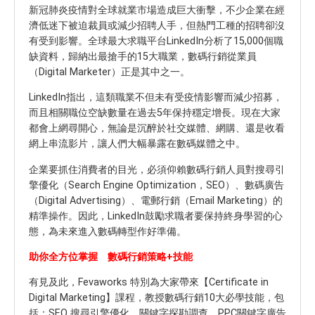
新冠肺炎疫情對全球就業市場造成巨大衝擊，不少企業在經
濟低迷下被迫裁員或減少招聘人手，但熱門工種的招聘卻沒
有受到影響。全球最大求職平台LinkedIn分析了15,000個職
缺資料，歸納出最搶手的15大職業，數碼行銷從業員
（Digital Marketer）正是其中之一。
LinkedIn指出，這類職業不但未有受疫情影響而減少招募，
而且相關職位空缺數量在過去5年保持穩定增長。現在大家
都會上網尋開心，無論是沉醉於社交媒體、網購、還是收看
網上串流影片，讓人們大幅暴露在數碼媒體之中。
企業要抓住消費者的目光，必須仰賴數碼行銷人員對搜尋引
擎優化（Search Engine Optimization，SEO）、數碼廣告
（Digital Advertising）、電郵行銷（Email Marketing）的
精準操作。因此，LinkedIn鼓勵求職者要保持終身學習的心
態，為未來進入數碼轉型作好準備。
助你全方位掌握 數碼行銷策略+技能
有見及此，Fevaworks 特別為大家帶來【Certificate in
Digital Marketing】課程，教授數碼行銷10大必學技能，包
括：SEO 搜尋引擎優化、關鍵字探勘調查、PPC關鍵字廣告