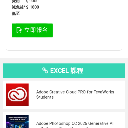
費用
$ 9000
減免後*
$ 1800
低至
EXCEL 課程
Adobe Creative Cloud PRO for FevaWorks
Students
Adobe Photoshop CC 2026 Generative AI