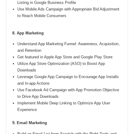
Listing in Google Business Profile
Use Mobile Ads Campaign with Appropriate Bid Adjustment
to Reach Mobile Consumers
8. App Marketing
Understand App Marketing Funnel: Awareness, Acquisition,
and Retention
Get featured in Apple App Store and Google Play Store
Utilize App Store Optimization (ASO) to Boost App
Downloads
Leverage Google App Campaign to Encourage App Installs
and In-app Actions
Use Facebook Ad Campaign with App Promotion Objective
to Drive App Downloads
Implement Mobile Deep Linking to Optimize App User
Experience
9. Email Marketing
Build an Email List from Scratch with the Right Tools and