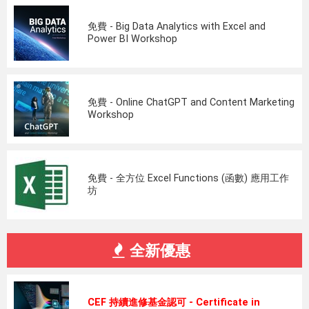
免費 - Big Data Analytics with Excel and
Power BI Workshop
免費 - Online ChatGPT and Content Marketing
Workshop
免費 - 全方位 Excel Functions (函數) 應用工作
坊
全新優惠
CEF 持續進修基金認可 - Certificate in