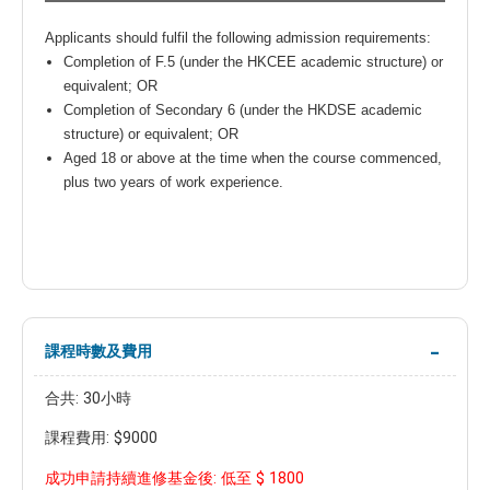
Applicants should fulfil the following admission requirements:
Completion of F.5 (under the HKCEE academic structure) or
equivalent; OR
Completion of Secondary 6 (under the HKDSE academic
structure) or equivalent; OR
Aged 18 or above at the time when the course commenced,
plus two years of work experience.
課程時數及費用
合共: 30小時
課程費用: $9000
$ 1800
成功申請持續進修基金後: 低至