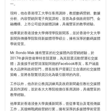
一。
現時，他在香港理工大學任客席講師，教授數碼營銷、數據
分析、內容營銷與電子商貿課程，並曾為多個政府部門、金
融機構、上市公司提供媒體訓練，具備豐富的教學經驗。
他畢業於香港浸會大學傳理學院新聞系，並於香港中文大學
新聞與傳播學院取得新媒體理學碩士，擁有深厚的數碼媒體
學術背景。
Mr. Rondo Mak 擁有豐富的社交媒體內容營銷經驗，於
2017年參與曾俊華特首競選辦，為其競選活動營運社交媒
體；及後接手經營清潔龍阿德的Facebook專頁，客戶涵蓋
各大品牌和政府部門，擅長按客戶需要訂立合適的社交媒體
策略，並將各類繁瑣資訊化為吸引眼球的內容。
工作以外，他亦於公務員訓練局及政府新聞處任教社交媒體
及寫作課程，並於各大大專院校擔任客席講師，具備豐富的
教學經驗。
他畢業於香港浸會大學廣播新聞系，曾從事電台及電視傳媒
工作，其後轉戰網絡營銷行業，擁有深厚的多媒體學術背景