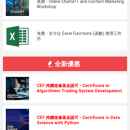
免費 - Online ChatGPT and Content Marketing
Workshop
免費 - 全方位 Excel Functions (函數) 應用工作
坊
全新優惠
CEF 持續進修基金認可 - Certificate in
Algorithmic Trading System Development
CEF 持續進修基金認可 - Certificate in Data
Science with Python