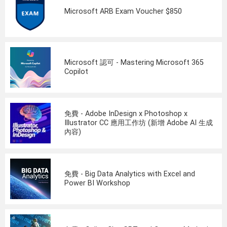
Microsoft ARB Exam Voucher $850
Microsoft 認可 - Mastering Microsoft 365
Copilot
免費 - Adobe InDesign x Photoshop x
Illustrator CC 應用工作坊 (新增 Adobe AI 生成
內容)
免費 - Big Data Analytics with Excel and
Power BI Workshop