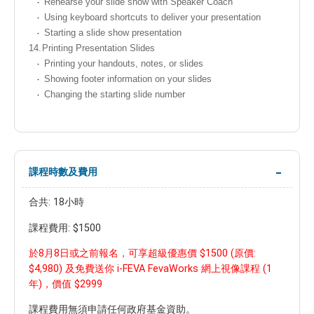
Rehearse your slide show with Speaker Coach
Using keyboard shortcuts to deliver your presentation
Starting a slide show presentation
14.
Printing Presentation Slides
Printing your handouts, notes, or slides
Showing footer information on your slides
Changing the starting slide number
課程時數及費用
合共: 18小時
課程費用: $1500
於8月8日或之前報名，可享超級優惠價 $1500 (原價:
$4,980) 及免費送你 i-FEVA FevaWorks 網上視像課程 (1
年)，價值 $2999
課程費用無須申請任何政府基金資助。