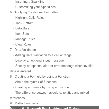
Inserting a Sparkline
Customizing your Sparklines
6.
Applying Conditional Formatting
Highlight Cells Rules
Top / Bottom
Data Bars
Icon Sets
Manage Rules
Clear Rules
7.
Data Validation
Adding Data Validation to a cell or range
Display an optional input message
Specify an optional alert or error message when invalid
data is entered
8.
Creating a Formula by using a Function
About the syntax of functions
Creating a formula by using a function
The difference between absolute, relative and mixed
references
9.
Maths Functions
Module 6
-
Microsoft Excel - Advanced (3 Hrs)