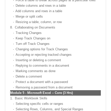
Force a table to break across pages at a particular rows
Delete columns and rows in a table
Add columns and rows in a table
Merge or split cells
Resizing a table, column, or row
8.
Collaborating on Documents
Tracking Changes
Keep Track Changes on
Turn off Track Changes
Changing options for Track Changes
Accepting or rejecting tracked changes
Inserting or deleting a comment
Replying to comments in a document
Marking comments as done
Delete a comment
Protect a document with a password
Removing a password from a document
Module
5 -
Microsoft Excel – Core (3 Hrs)
1.
Basic Workbook Skills
Selecting specific cells or ranges
Selecting Rows, Columns, and Special Ranges