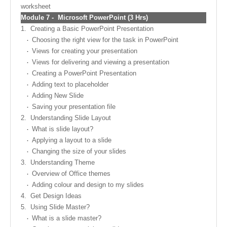
worksheet
Module
7 -
Microsoft PowerPoint (3 Hrs)
1.
Creating a Basic PowerPoint Presentation
Choosing the right view for the task in PowerPoint
Views for creating your presentation
Views for delivering and viewing a presentation
Creating a PowerPoint Presentation
Adding text to placeholder
Adding New Slide
Saving your presentation file
2.
Understanding Slide Layout
What is slide layout?
Applying a layout to a slide
Changing the size of your slides
3.
Understanding Theme
Overview of Office themes
Adding colour and design to my slides
4.
Get Design Ideas
5.
Using Slide Master?
What is a slide master?