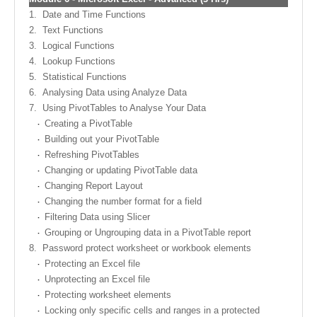
1.
Date and Time Functions
2.
Text Functions
3.
Logical Functions
4.
Lookup Functions
5.
Statistical Functions
6.
Analysing Data using Analyze Data
7.
Using PivotTables to Analyse Your Data
Creating a PivotTable
Building out your PivotTable
Refreshing PivotTables
Changing or updating PivotTable data
Changing Report Layout
Changing the number format for a field
Filtering Data using Slicer
Grouping or Ungrouping data in a PivotTable report
8.
Password protect worksheet or workbook elements
Protecting an Excel file
Unprotecting an Excel file
Protecting worksheet elements
Locking only specific cells and ranges in a protected