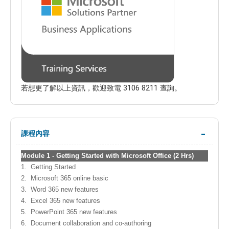
若想更了解以上資訊，歡迎致電 3106 8211 查詢。
課程內容
Module
1 -
Getting Started with Microsoft Office (2 Hrs)
1.
Getting Started
2.
Microsoft 365 online basic
3.
Word 365 new features
4.
Excel 365 new features
5.
PowerPoint 365 new features
6.
Document collaboration and co-authoring