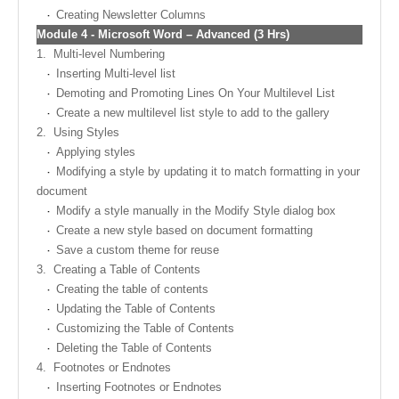
Creating Newsletter Columns
Module
4 -
Microsoft Word – Advanced (3 Hrs)
1.
Multi-level Numbering
Inserting Multi-level list
Demoting and Promoting Lines On Your Multilevel List
Create a new multilevel list style to add to the gallery
2.
Using Styles
Applying styles
Modifying a style by updating it to match formatting in your
document
Modify a style manually in the Modify Style dialog box
Create a new style based on document formatting
Save a custom theme for reuse
3.
Creating a Table of Contents
Creating the table of contents
Updating the Table of Contents
Customizing the Table of Contents
Deleting the Table of Contents
4.
Footnotes or Endnotes
Inserting Footnotes or Endnotes