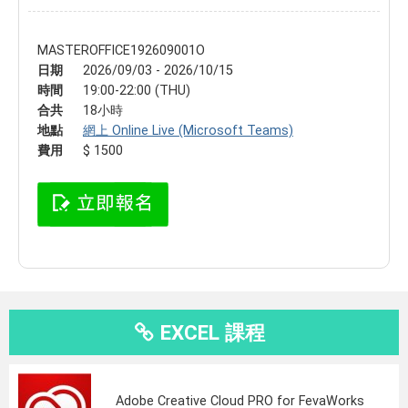
MASTEROFFICE192609001O
日期
2026/09/03 - 2026/10/15
時間
19:00-22:00 (THU)
合共
18小時
地點
網上 Online Live (Microsoft Teams)
費用
$ 1500
EXCEL 課程
Adobe Creative Cloud PRO for FevaWorks