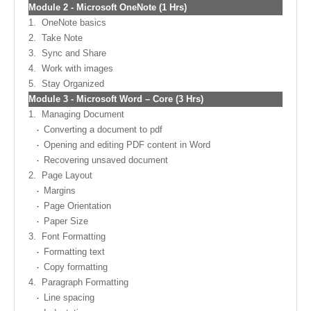
Module
2 -
Microsoft OneNote (1 Hrs)
1.
OneNote basics
2.
Take Note
3.
Sync and Share
4.
Work with images
5.
Stay Organized
Module
3 -
Microsoft Word – Core (3 Hrs)
1.
Managing Document
Converting a document to pdf
Opening and editing PDF content in Word
Recovering unsaved document
2.
Page Layout
Margins
Page Orientation
Paper Size
3.
Font Formatting
Formatting text
Copy formatting
4.
Paragraph Formatting
Line spacing