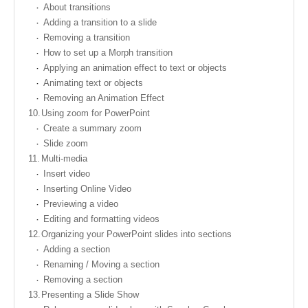
About transitions
Adding a transition to a slide
Removing a transition
How to set up a Morph transition
Applying an animation effect to text or objects
Animating text or objects
Removing an Animation Effect
10.
Using zoom for PowerPoint
Create a summary zoom
Slide zoom
11.
Multi-media
Insert video
Inserting Online Video
Previewing a video
Editing and formatting videos
12.
Organizing your PowerPoint slides into sections
Adding a section
Renaming / Moving a section
Removing a section
13.
Presenting a Slide Show